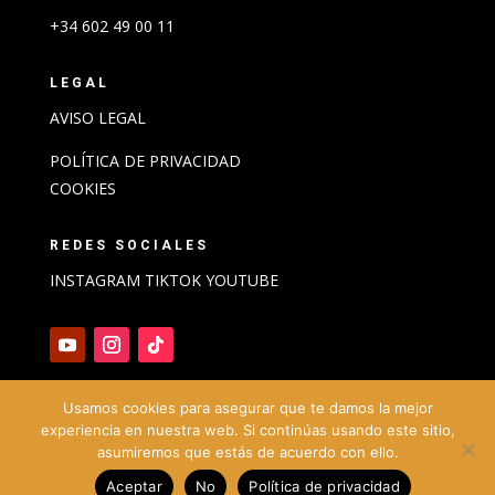
+34 602 49 00 11
LEGAL
AVISO LEGAL
POLÍTICA DE PRIVACIDAD
COOKIES
REDES SOCIALES
INSTAGRAM
TIKTOK
YOUTUBE
Usamos cookies para asegurar que te damos la mejor
experiencia en nuestra web. Si continúas usando este sitio,
asumiremos que estás de acuerdo con ello.
Aceptar
No
Política de privacidad
@ Formaciones Made in Spain 2024