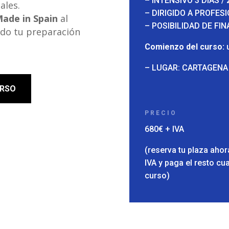
– INTENSIVO 3 DíAS /
ales.
– DIRIGIDO A PROFES
ade in Spain
al
– POSIBILIDAD DE FI
ndo tu preparación
Comienzo del curso:
u
– LUGAR: CARTAGENA
URSO
PRECIO
680€ + IVA
(reserva tu plaza aho
IVA y paga el resto cu
curso)