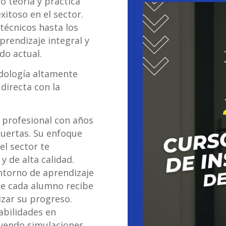
 teoría y práctica
xitoso en el sector.
écnicos hasta los
prendizaje integral y
do actual.
dología altamente
directa con la
 profesional con años
puertas. Su enfoque
l sector te
 de alta calidad.
ntorno de aprendizaje
de cada alumno recibe
zar su progreso.
habilidades en
uyendo simulaciones