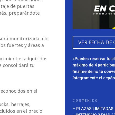
ntaje de puertas
más, preparándote
será monitorizada a lo
VER FECHA DE
tos fuertes y áreas a
ocimientos adquiridos
«Puedes reservar tu p
e consolidará tu
máximo de 4 participa
finalmente no te con
íntegramente el depósi
econocidos en el
CONTENIDO
cks, herrajes,
– PLAZAS LIMITADAS 
ncluidos en el precio