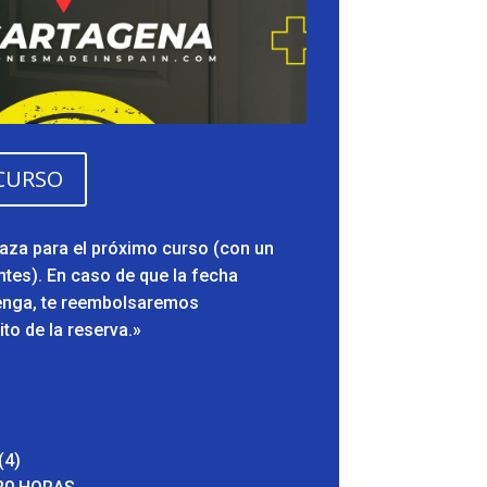
 CURSO
laza para el próximo curso (con un
ntes). En caso de que la fecha
venga, te reembolsaremos
to de la reserva.»
(4)