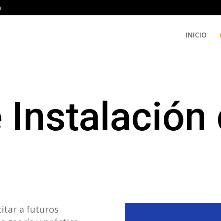
m
INICIO
 Instalación
itar a futuros