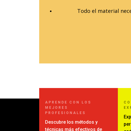
Todo el material nece
APRENDE CON LOS
C
MEJORES
EX
PROFESIONALES
Exp
Descubre los métodos y
per
técnicas más efectivos de