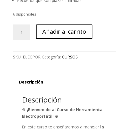
Recuerda que son plazas limitadas.
6 disponibles
Curso
Añadir al carrito
herramienta
electroportatil
cantidad
SKU:
ELECPOR
Categoría:
CURSOS
Descripción
Descripción
⚙️
¡Bienvenido al Curso de Herramienta
Electroportátil!
⚙️
En este curso te enseñaremos a manejar
la