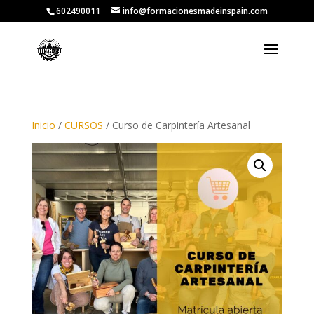
602490011
info@formacionesmadeinspain.com
Inicio
/
CURSOS
/ Curso de Carpintería Artesanal