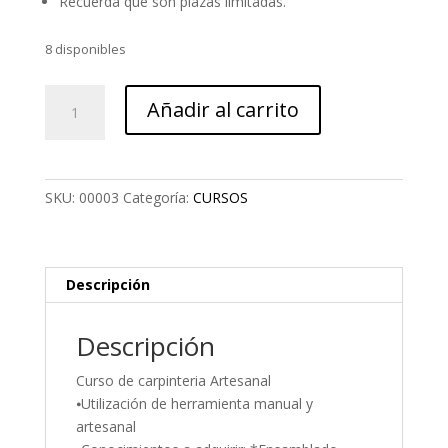
Recuerda que son plazas limitadas.
8 disponibles
Curso
Añadir al carrito
de
Carpintería
Artesanal
cantidad
SKU:
00003
Categoría:
CURSOS
Descripción
Descripción
Curso de carpinteria Artesanal
⦁Utilización de herramienta manual y
artesanal