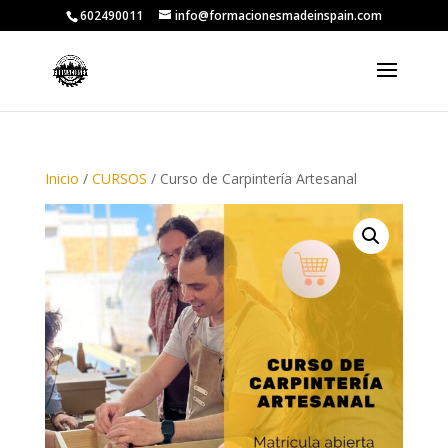
602490011
info@formacionesmadeinspain.com
Inicio
/
CURSOS
/ Curso de Carpintería Artesanal