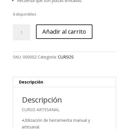
Recuerda que son plazas limitadas.
6 disponibles
Curso
Añadir al carrito
de
Carpintería
Artesanal
cantidad
SKU:
000002
Categoría:
CURSOS
Descripción
Descripción
CURSO ARTESANAL
⦁Utilización de herramienta manual y
artesanal.