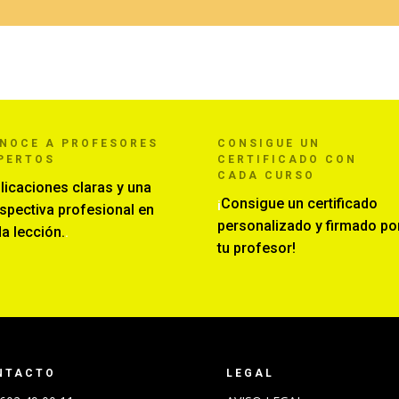
ONOCE
A PROFESORES
CONSIGUE UN
PERTOS
CERTIFICADO CON
CADA CURSO
licaciones claras y una
¡
Consigue un certificado
spectiva profesional en
personalizado y firmado po
a lección.
.
tu profesor!
NTACTO
LEGAL