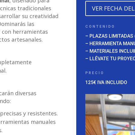
anal
, diseñado para
VER FECHA DE
cnicas tradicionales
rrollar su creatividad
Dominarás las
CONTENIDO
r con herramientas
– PLAZAS LIMITADAS 
tos artesanales.
– HERRAMIENTA MAN
– MATERIALES INCLU
– LLÉVATE TU PROYE
mpletamente
al.
PRECIO
125€ IVA INCLUIDO
carán diversas
endo:
recisas y resistentes.
rramientas manuales
.