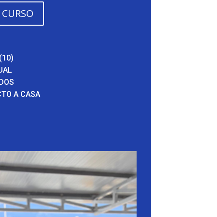
L CURSO
(10)
UAL
IDOS
CTO A CASA